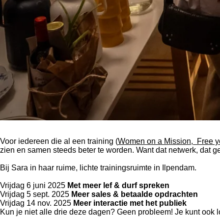
Voor wie?
Voor iedereen die al een training (
Women on a Mission,
Free y
zien en samen steeds beter te worden. Want dat netwerk, dat gev
Waar?
Bij Sara in haar ruime, lichte trainingsruimte in Ilpendam.
Wanneer?
Vrijdag 6 juni 2025
Met meer lef & durf spreken
Vrijdag 5 sept. 2025
Meer sales & betaalde opdrachten
Vrijdag 14 nov. 2025
Meer interactie met het publiek
Kun je niet alle drie deze dagen? Geen probleem! Je kunt ook