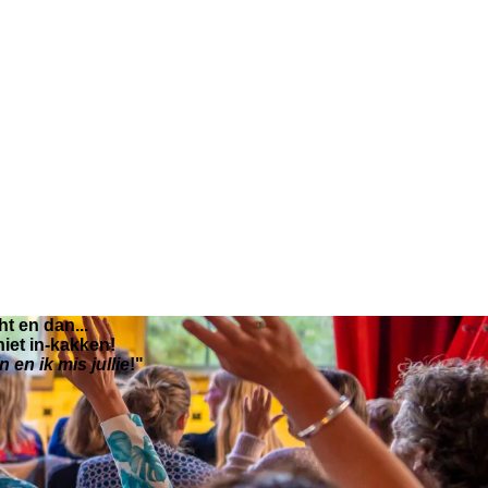
t en dan...
 niet in-kakken!
n en ik mis jullie
!"