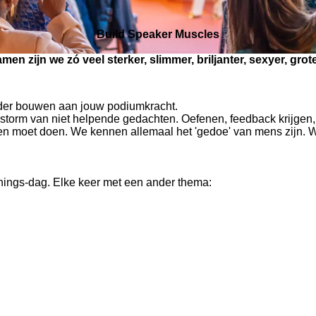
Build Speaker Muscles
men zijn we zó veel sterker, slimmer, briljanter, sexyer, grot
der bouwen aan jouw podiumkracht.
torm van niet helpende gedachten. Oefenen, feedback krijgen, el
lleen moet doen. We kennen allemaal het 'gedoe' van mens zijn. W
nings-dag. Elke keer met een ander thema: