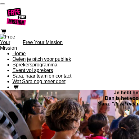
Ga
direct
naar
de
hoofdinhoud
Free Your Mission
Home
Oefen je pitch voor publiek
Sprekersprogramma
Event vol sprekers
Sara, haar team en contact
Wat Sara nog meer doet
Je hebt he
Dan is het voor
Sara: "
Ik wil niet