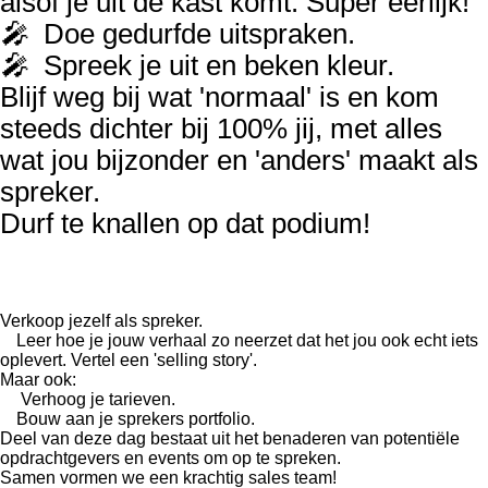
alsof je uit de kast komt. Super eerlijk!
🎤
Doe gedurfde uitspraken.
🎤
Spreek je uit en beken kleur.
Blijf weg bij wat 'normaal' is en kom
steeds dichter bij 100% jij, met alles
wat jou bijzonder en 'anders' maakt als
spreker.
Durf te knallen op dat podium!
Dag 2 Me
er sales & betaalde opdrachten
Verkoop jezelf als spreker.
Є
Leer hoe je jouw verhaal zo neerzet dat het jou ook echt iets
oplevert. Vertel een 'selling story'.
Maar ook:
Є
Verhoog je tarieven.
Є
Bouw aan je sprekers portfolio.
Deel van deze dag bestaat uit het benaderen van potentiële
opdrachtgevers en events om op te spreken.
Samen vormen we een krachtig sales team!