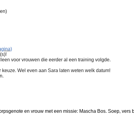
gen)
agina)
(s)!
lleen voor vrouwen die eerder al een training volgde.
r keuze. Wel even aan Sara laten weten welk datum!
n.
rpsgenote en vrouw met een missie: Mascha Bos. Soep, vers broo