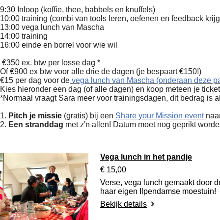
Programma voor alle drie de dagen
9:30 Inloop (koffie, thee, babbels en knuffels)
10:00 training (combi van tools leren, oefenen en feedback krij
13:00 vega lunch van Mascha
14:00 training
16:00 einde en borrel voor wie wil
Investering
€350 ex. btw per losse dag *
Of €900 ex btw voor alle drie de dagen (je bespaart €150!)
€15 per dag voor de
vega lunch van Mascha (onderaan deze p
Kies hieronder een dag (of alle dagen) en koop meteen je ticket
*Normaal vraagt Sara meer voor trainingsdagen, dit bedrag is a
Je krijgt er 2 bonussen bij!
1.
Pitch je missie
(gratis) bij een
Share your Mission event
naa
2.
Een stranddag
met z'n allen! Datum moet nog geprikt worde
Vega lunch in het pandje
€ 15,00
Verse, vega lunch gemaakt door do
haar eigen Ilpendamse moestuin!
Bekijk details