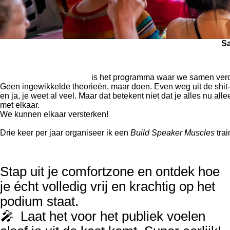
Sa
Build Speaker Muscles
is het programma waar we samen ver
Geen ingewikkelde theorieën, maar doen. Even weg uit de shit-s
en ja, je weet al veel. Maar dat betekent niet dat je alles nu a
met elkaar.
We kunnen elkaar versterken!
3 keer per jaar
Drie keer per jaar organiseer ik een
Build Speaker Muscles
trai
Dag 1 Met meer lef & durf spreken
Stap uit je comfortzone en ontdek hoe
je écht volledig vrij en krachtig op het
podium staat.
🎤
Laat het voor het publiek voelen