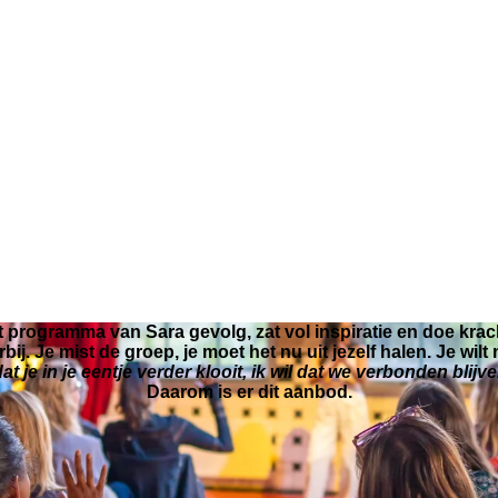
t programma van Sara gevolg, zat vol inspiratie en doe krach
bij. Je mist de groep, je moet het nu uit jezelf halen. Je wilt
 dat je in je eentje verder klooit, ik wil dat we verbonden blijve
Daarom is er dit aanbod.