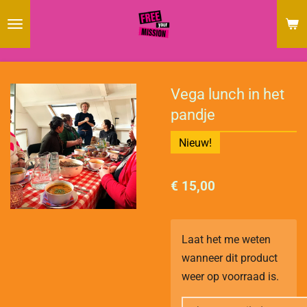
Ga
direct
naar
de
hoofdinhoud
Vega lunch in het
pandje
Nieuw!
€ 15,00
Laat het me weten
wanneer dit product
weer op voorraad is.