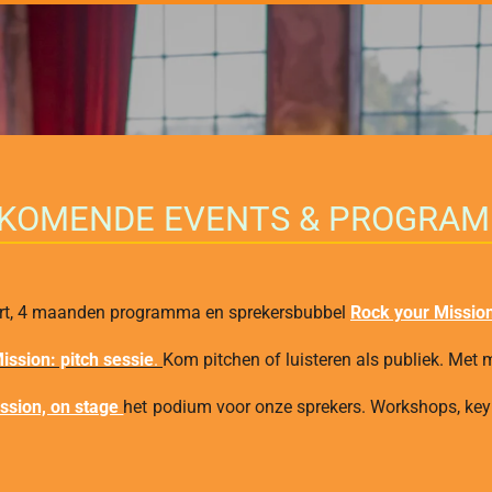
KOMENDE EVENTS & PROGRAM
rt, 4 maanden programma en sprekersbubbel
Rock your Missio
ission: pitch sessie
.
Kom pitchen of luisteren als publiek. Met 
ssion, on stage
het podium voor onze sprekers. Workshops, keyn