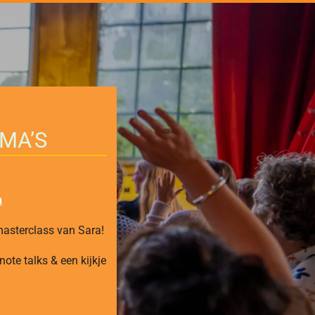
MA’S
n
masterclass van Sara!
ote talks & een kijkje