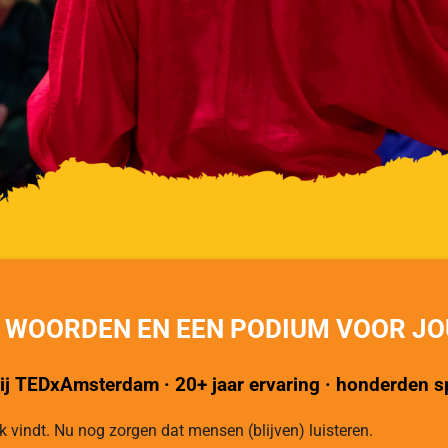
K WOORDEN EN EEN PODIUM VOOR JO
j TEDxAmsterdam · 20+ jaar ervaring · honderden s
k vindt.
Nu nog zorgen dat mensen (blijven) luisteren.