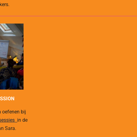
kers.
ISSION
 oefenen bij
 sessies
in de
an Sara.