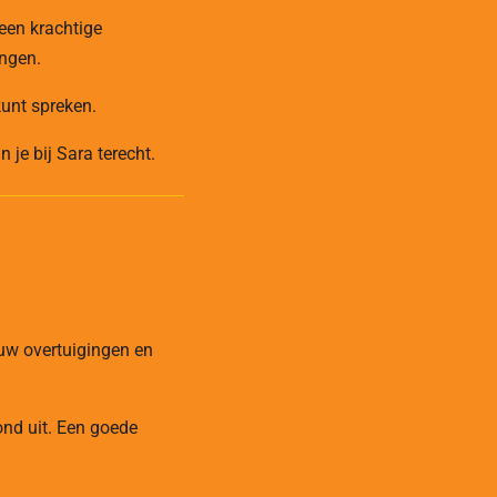
 een krachtige
engen.
kunt spreken.
 je bij Sara terecht.
ouw overtuigingen en
ond uit. Een goede