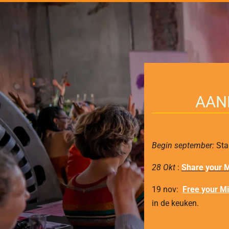
AAN
Begin september:
Sta
28 Okt
:
Share your M
19 nov:
Free your Mi
in de keuken.