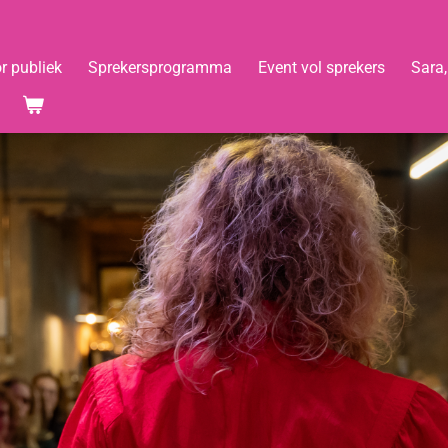
r publiek
Sprekersprogramma
Event vol sprekers
Sara