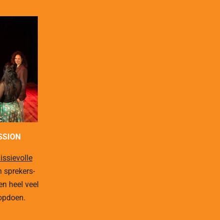
SSION
issievolle
 sprekers-
en heel veel
opdoen.