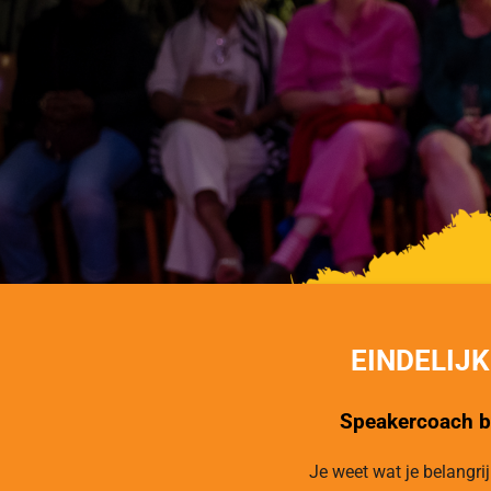
EINDELIJ
Speakercoach bi
Je weet wat je belangrij