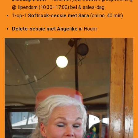
@ Ilpendam (10:30–17:00) bel & sales-dag
1-op-1
Softrock-sessie met Sara
(online, 40 min)
Delete-sessie met Angelike
in Hoorn