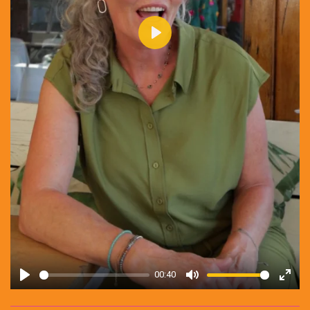
P
l
a
y
00:40
P
M
E
l
u
n