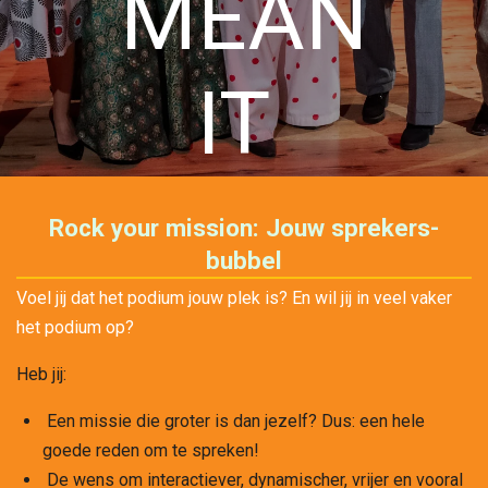
MEAN
IT
Rock your mission: Jouw sprekers-
bubbel
Voel jij dat het podium jouw plek is? En wil jij in veel vaker
het podium op?
Heb jij:
Een missie die groter is dan jezelf? Dus: een hele
goede reden om te spreken!
De wens om interactiever, dynamischer, vrijer en vooral