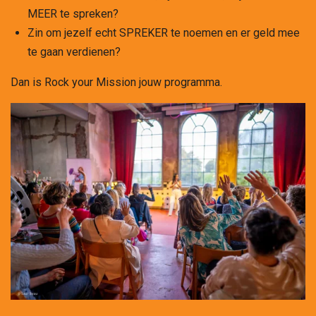
MEER te spreken?
Zin om jezelf echt SPREKER te noemen en er geld mee
te gaan verdienen?
Dan is Rock your Mission jouw programma.