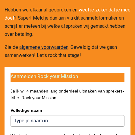
a
t
t
Hebben we elkaar al gesproken en
weet je zeker dat je mee
y
e
e
doet
? Super! Meld je dan aan via dit aanmeldformulier en
r
schrijf er meteen bij welke afspraken wij gemaakt hebben
f
over betaling.
u
Zie de
algemene voorwaarden
. Geweldig dat we gaan
l
samenwerken! Let's rock that stage!
l
s
c
Aanmelden Rock your Mission
r
e
Ja ik wil 4 maanden lang onderdeel uitmaken van sprekers-
e
tribe: Rock your Mission.
n
Volledige naam