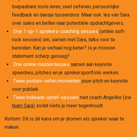
toepasbare tools leren, veel oefenen, persoonlijke
feedback en dansje tussendoor. Maar ook: les van Sara
over sales en bellen naar potentiële opdrachtgevers.
Drie 1-op-1 sprekers-coaching sessies
(online soft-
rock sessies) om, samen met Sara, talks voor te
bereiden. Kan je verhaal nog beter? Is je mission
statement scherp genoeg?
Drie o
nline masterclasses
samen aan keynote
speeches, pitches en je sprekersportfolio werken.
Twee podium-oefen momenten
jouw pitch en keynote
voor publiek
Twee bokkade-ophef-sessies
met coach Angelike (zie
team Sara
) zodat niets je meer tegenhoudt.
Kortom: Dit is dé kans om je dromen als spreker waar te
maken.