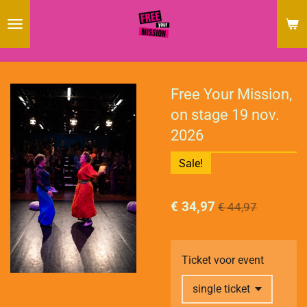
Ga
direct
naar
de
hoofdinhoud
Free Your Mission,
on stage 19 nov.
2026
Sale!
€ 34,97
€ 44,97
Ticket voor event